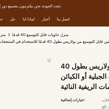
Polaris Container House Detels تحدد الجودة. نحن ملتزمون بتصنيع دور الحاويات الراقية منذ عام 2008.
اتصل بنا
أخبار
لماذا لنا
حل
حا
منزل حاويات قابل للتوسيع 40 قدمًا
منزل
بطول 40 قدمًا للاستخدام في المنتجعات الجبلية أو الكبائن المطلة على البحيرة أو الإقامات الريفية النائية
منزل حاوية متين قابل للتوسيع من بولاريس بطول 40
لجبلية أو الكبائن
ت الريفية النائية
خان،
خيارات إضافية: