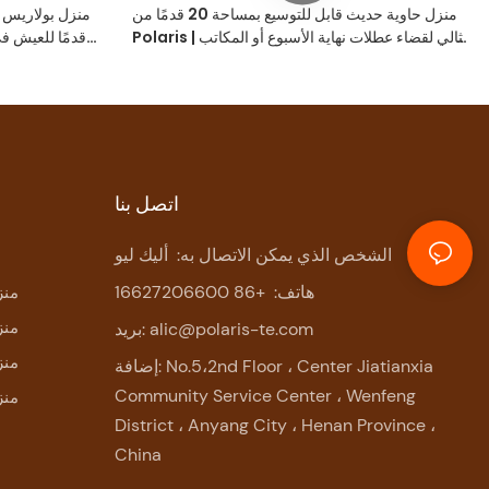
منزل حاوية حديث قابل للتوسيع بمساحة 20 قدمًا من
Polaris | مثالي لقضاء عطلات نهاية الأسبوع أو المكاتب
قدمًا للعيش ف
أو الاستوديوهات
اتصل بنا
الشخص الذي يمكن الاتصال به:
أليك ليو
هاتف:
+86 16627206600
- من
- من
alic@polaris-te.com
بريد:
- من
إضافة: No.5،2nd Floor ، Center Jiatianxia
Community Service Center ، Wenfeng
- من
District ، Anyang City ، Henan Province ،
China