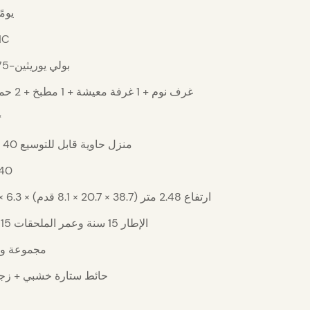
20 يومً
HC
بولي يوريثين-75 مم
3 غرف نوم + 1 غرفة معيشة + 1 مطبخ + 2 حمام
㎡
منزل حاوية قابل للتوسيع 40 قدمًا
40
11.8 × 6.3 × ارتفاع 2.48 متر (38.7 × 20.7 × 8.1 قدم)
الإطار 15 سنة وعمر الملحقات 15 سنة
مجموعة وا
حائط ستارة خشبي + زج