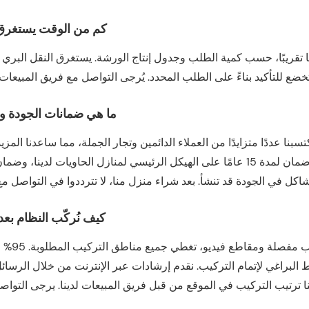
كم من الوقت يستغرق ا
إنتاج بعد تقديم الطلب تتراوح بين ٢٠ و٣٠ يومًا تقريبًا، حسب كمية الطلب وجدول إنتاج الورشة. يس
ما هي ضمانات الجودة وا
سبنا عددًا متزايدًا من العملاء الدائمين وتجار الجملة، مما ساعدنا الم
المريحة التي يرغبون بها. يحصل كل مشترٍ لمنازلنا على ضمان لمدة 15 عامًا على الهيكل الر
كيف نُركّب النظام بع
سيرسل فر
براغي لإتمام التركيب. نقدم إرشادات عبر الإنترنت من خلال الرسائل 