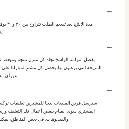
مدة ال
تخضع للتأكيد بناءً على الطلب المحدد. يُرجى التواصل مع فريق المبيعات لدينا قبل تقديم الطلب، وسيزودونكم بتعليمات مفصلة.
بفضل التزامنا الراسخ تجاه كل منزل ننتجه ونبيعه، اكت
عن أي مشاكل في الجودة قد تنشأ. بعد شراء منزل منا، لا تترددوا في التواصل مع فريق المبيعات لدينا للاستشارات أو خدمة ما بعد البيع.
المشتري سوى القيام ببعض أعمال فك التغليف وربط ال
والفيديوهات. في بعض المناطق، يمكننا ترتيب التركيب في الموقع من قبل فريق المبيعات لدينا. يرجى التواصل مع فريق المبيعات لدينا، وسيقدمون لكم دليلاً مفصلاً.