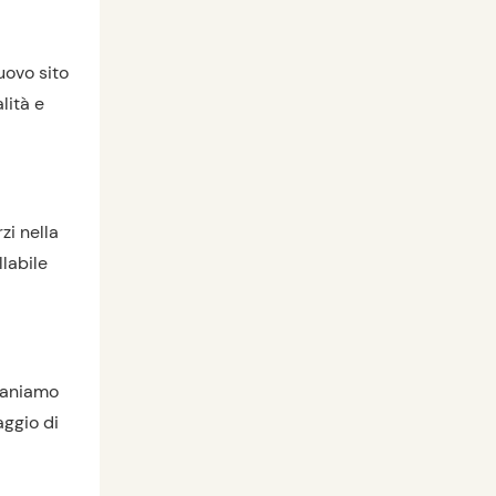
uovo sito
lità e
zi nella
llabile
maniamo
aggio di