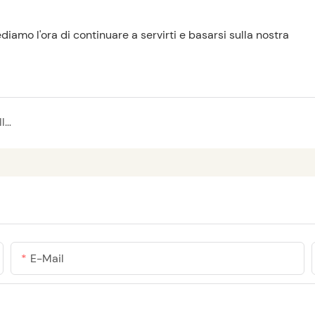
diamo l'ora di continuare a servirti e basarsi sulla nostra
Servizi e soluzioni di Polaris: una panoramica delle nostre offerte uniche
E-Mail