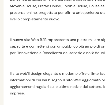
Movable House, Prefab House, Foldble House, House espa
presenza online, progettata per offrire un'esperienza ut
livello completamente nuovo.
Il nuovo sito Web B2B rappresenta una pietra miliare si
capacità e connetterci con un pubblico più ampio di prof
per l'innovazione e l'eccellenza del servizio e noi’è fid
Il sito web’Il design elegante e moderno offre un'interfacc
informazioni di cui hai bisogno. Il sito Web aggiornato 
aggiornamenti regolari sulle ultime notizie del settore, la
imprese.