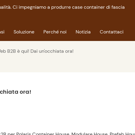
qualità. Ci impegniamo a produrre case container di fascia
si
Soluzione
Perché noi
Notizia
Contattaci
Web B2B è qui! Dai un'occhiata ora!
cchiata ora!
 B2B per Polaris Container House, Modulare House, Prefab Hou