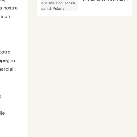
le soluzioni senza pari
a nostra
di Polaris
 a un
ostre
impegno
erciali.
e
lle