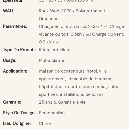
Épaisseur:
50 / 65 / 75 / 100 / 150 MM
WALL:
Rock Wool / EPS / Polyuréthane /
Graphène
Paramètres:
Charge en direct du sol: 2.0on / ㎡; Charge
vivante du toit: 0,5kn / ㎡; Charge du vent:
0,6 kN / ㎡
Type De Produit:
Récipient pliant
Usage:
Multicolatrie
Application:
maison de conteneurs, hôtel, villa,
appartement, immeuble de bureaux,
hôpital, école, centre commercial, salles
sportives, installations de loisirs
Garantie:
25 ans & Garantie à vie
Style De Design:
Personnalisé
Lieu D'origine:
Chine