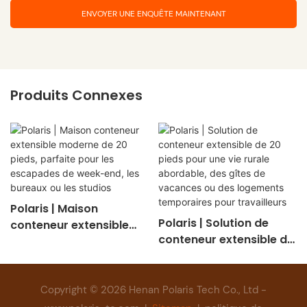
ENVOYER UNE ENQUÊTE MAINTENANT
Produits Connexes
Polaris | Maison
Polaris | Solution de
conteneur extensible
conteneur extensible de
moderne de 20 pieds,
20 pieds pour une vie
parfaite pour les
rurale abordable, des
escapades de week-
gîtes de vacances ou
end, les bureaux ou les
Copyright © 2026 Henan Polaris Tech Co., Ltd -
des logements